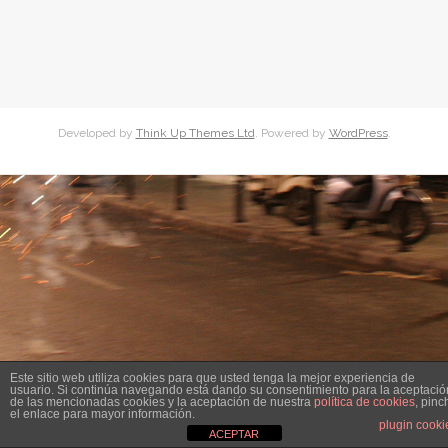
Inicio
InicioAn
Acciones Sociales
Developed by
Think Up Themes Ltd
. Powered by
WordPress
.
Base de datos
Beguines.
Clavari@s.
Documentacion.
Festejos
Este sitio web utiliza cookies para que usted tenga la mejor experiencia de
usuario. Si continúa navegando está dando su consentimiento para la aceptació
Historia
de las mencionadas cookies y la aceptación de nuestra
política de cookies
, pinc
el enlace para mayor información.
plugin cooki
ACEPTAR
Junta de Gobierno