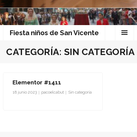
Skip
to
content
Fiesta niños de San Vicente
Asociate.
CATEGORÍA:
SIN CATEGORÍA
Aviso Legal.
Blog
Elementor #1411
Colaboradores.
18 junio 2023
pacoelcabut
Sin categoría
columnas y secciones
Contactar.
Enlaces.