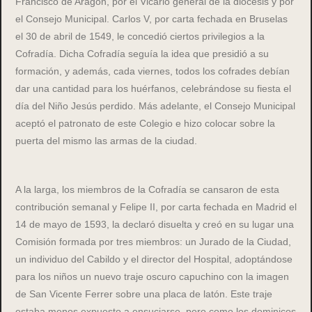
Francisco de Aragón, por el Vicario general de la diócesis y por
el Consejo Municipal. Carlos V, por carta fechada en Bruselas
el 30 de abril de 1549, le concedió ciertos privilegios a la
Cofradía. Dicha Cofradía seguía la idea que presidió a su
formación, y además, cada viernes, todos los cofrades debían
dar una cantidad para los huérfanos, celebrándose su fiesta el
día del Niño Jesús perdido. Más adelante, el Consejo Municipal
aceptó el patronato de este Colegio e hizo colocar sobre la
puerta del mismo las armas de la ciudad.
A la larga, los miembros de la Cofradía se cansaron de esta
contribución semanal y Felipe II, por carta fechada en Madrid el
14 de mayo de 1593, la declaró disuelta y creó en su lugar una
Comisión formada por tres miembros: un Jurado de la Ciudad,
un individuo del Cabildo y el director del Hospital, adoptándose
para los niños un nuevo traje oscuro capuchino con la imagen
de San Vicente Ferrer sobre una placa de latón. Este traje
estaba menos expuesto a ensuciarse, pero como los dominicos