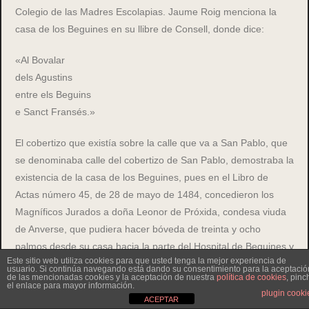
Colegio de las Madres Escolapias. Jaume Roig menciona la
casa de los Beguines en su llibre de Consell, donde dice:
«Al Bovalar
dels Agustins
entre els Beguins
e Sanct Fransés.»
El cobertizo que existía sobre la calle que va a San Pablo, que
se denominaba calle del cobertizo de San Pablo, demostraba la
existencia de la casa de los Beguines, pues en el Libro de
Actas número 45, de 28 de mayo de 1484, concedieron los
Magníficos Jurados a doña Leonor de Próxida, condesa viuda
de Anverse, que pudiera hacer bóveda de treinta y ocho
palmos desde su casa hacia la parte del Hospital de Beguines y
Este sitio web utiliza cookies para que usted tenga la mejor experiencia de
elevar la pared cuanto fuera necesario, empero sin poder sacar
usuario. Si continúa navegando está dando su consentimiento para la aceptació
de las mencionadas cookies y la aceptación de nuestra
política de cookies
, pinc
luces sobre dicho Hospital y pagando a éste la pared sobre la
el enlace para mayor información.
plugin cooki
que se apoyase, de manera que no impidiese el libre tránsito.
ACEPTAR