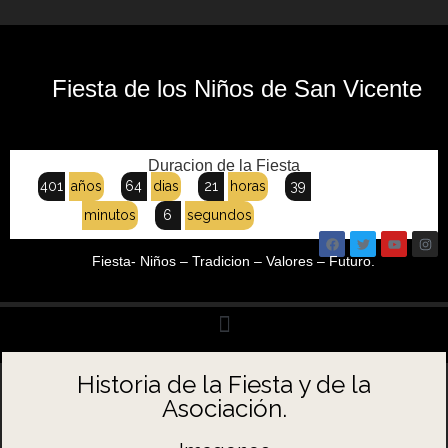
Fiesta de los Niños de San Vicente
Duracion de la Fiesta
401
años
64
dias
21
horas
39
minutos
7
segundos
Fiesta- Niños – Tradicion – Valores – Futuro.
Historia de la Fiesta y de la
Asociación.