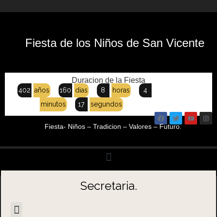
Fiesta de los Niños de San Vicente
Duracion de la Fiesta
402
años
160
dias
8
horas
4
minutos
17
segundos
Fiesta- Niños – Tradicion – Valores – Futuro.
Secretaria.