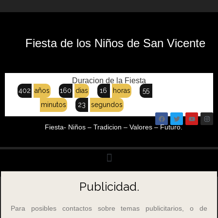
Fiesta de los Niños de San Vicente
Duracion de la Fiesta
402
años
160
dias
16
horas
55
minutos
23
segundos
Fiesta- Niños – Tradicion – Valores – Futuro.
Publicidad.
Para posibles contactos sobre temas publicitarios, o de