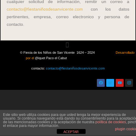
cualquier solicitud de información, remitir un correo a
contacto@fiestaniñosdesanvicente.com
con los datos
pertinentes, empresa, correo electronico y persona de
contacto.
© Fiesta de los Niños de San Vicente 1624 – 2024
Desarrollado
por el
@iquet Paco el Cabut
contacto:
contacto@fiestaniñosdesanvicente.com
Este sitio web utiliza cookies para que usted tenga la mejor experiencia de
usuario. Si continúa navegando está dando su consentimiento para la aceptació
de las mencionadas cookies y la aceptación de nuestra
política de cookies
, pinc
el enlace para mayor información.
plugin cooki
ACEPTAR