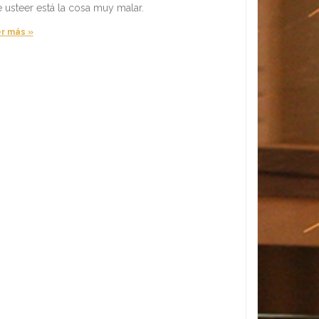
e usteer está la cosa muy malar.
r más »