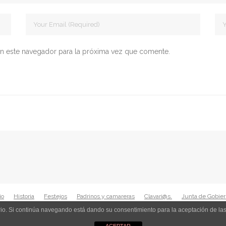
n este navegador para la próxima vez que comente.
io
Historia
Festejos
Padrinos y camareras
Clavari@s.
Junta de Gobie
uario. Si continúa navegando está dando su consentimiento para la aceptación de l