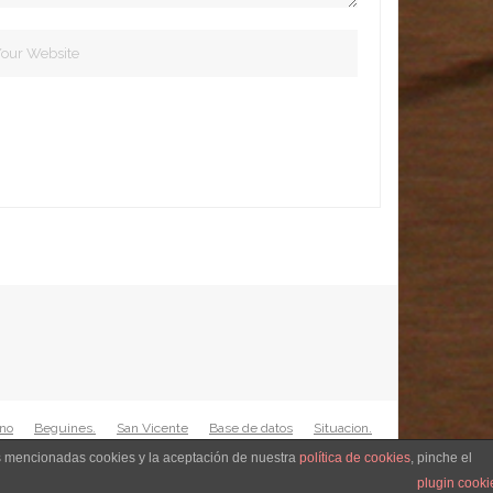
rno
Beguines.
San Vicente
Base de datos
Situacion.
Blog
as mencionadas cookies y la aceptación de nuestra
política de cookies
, pinche el
plugin cooki