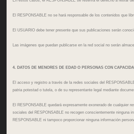
En estos casos, el RESPONSABLE se reserva el derecho a retirar de 
El RESPONSABLE no se hará responsable de los contenidos que lib
El USUARIO debe tener presente que sus publicaciones serán conocidas
Las imágenes que puedan publicarse en la red social no serán almac
4. DATOS DE MENORES DE EDAD O PERSONAS CON CAPACID
El acceso y registro a través de la redes sociales del RESPONSABLE e
patria potestad o tutela, o de su representante legal mediante documen
El RESPONSABLE quedará expresamente exonerado de cualquier respon
sociales del RESPONSABLE no recogen conscientemente ninguna informa
RESPONSABLE ni tampoco proporcionar ninguna información persona