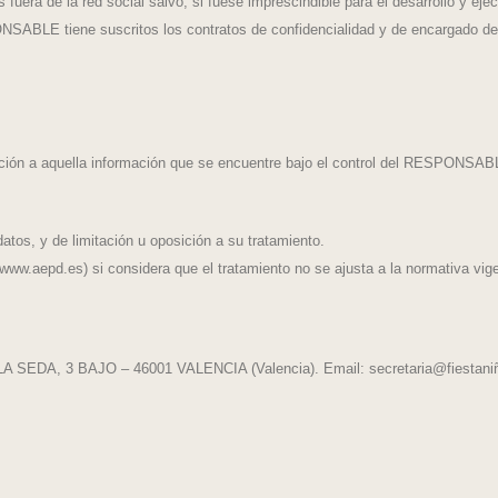
uera de la red social salvo, si fuese imprescindible para el desarrollo y eje
SABLE tiene suscritos los contratos de confidencialidad y de encargado de t
lación a aquella información que se encuentre bajo el control del RESPONSAB
atos, y de limitación u oposición a su tratamiento.
www.aepd.es) si considera que el tratamiento no se ajusta a la normativa vig
DA, 3 BAJO – 46001 VALENCIA (Valencia). Email: secretaria@fiestani