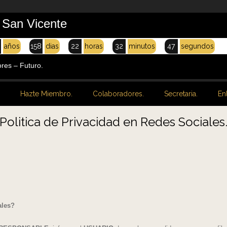
e San Vicente
años
158
dias
22
horas
32
minutos
48
segundos
s – Futuro.
Hazte Miembro.
Colaboradores.
Secretaria.
En
Politica de Privacidad en Redes Sociales
ales?