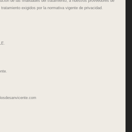
cución de las finalidades del tratamiento, a nuestros proveedores de
ratamiento exigidos por la normativa vigente de privacidad.
LE.
ente.
ñosdesanvicente.com