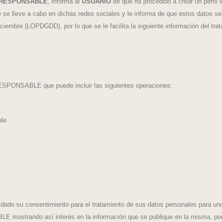
RESPONSABLE
, informa al
USUARIO
de que ha procedido a crear un perfil
ue se lleve a cabo en dichas redes sociales y le informa de que estos datos 
ciembre (LOPDGDD), por lo que se le facilita la siguiente información del tra
RESPONSABLE que puede incluir las siguientes operaciones:
ble
a dado su consentimiento para el tratamiento de sus datos personales para un
 mostrando así interés en la información que se publique en la misma, por ta