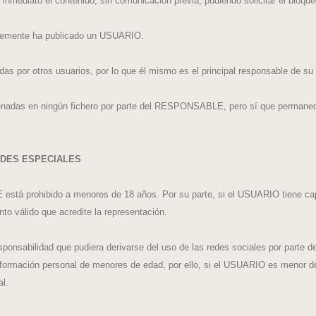
inmediato el contenido, sin comunicación previa, pudiendo solicitar el blo
remente ha publicado un USUARIO.
 por otros usuarios, por lo que él mismo es el principal responsable de su 
enadas en ningún fichero por parte del RESPONSABLE, pero sí que permanece
ADES ESPECIALES
stá prohibido a menores de 18 años. Por su parte, si el USUARIO tiene capac
to válido que acredite la representación.
sabilidad que pudiera derivarse del uso de las redes sociales por parte d
ción personal de menores de edad, por ello, si el USUARIO es menor de edad
l.