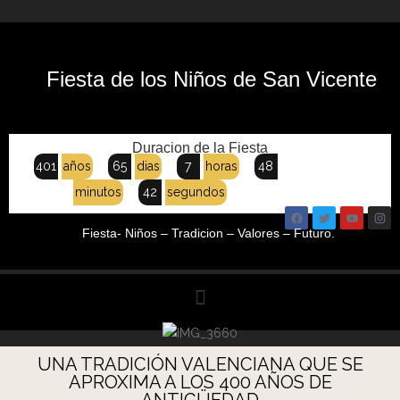
Fiesta de los Niños de San Vicente
Duracion de la Fiesta
401
años
65
dias
7
horas
48
minutos
42
segundos
Fiesta- Niños – Tradicion – Valores – Futuro.
UNA TRADICIÓN VALENCIANA QUE SE
APROXIMA A LOS 400 AÑOS DE
ANTIGÜEDAD